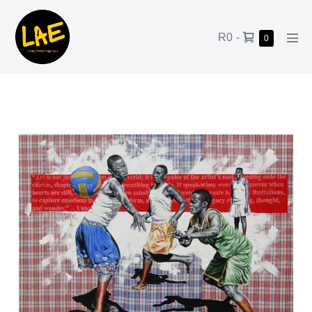
R0
-
0