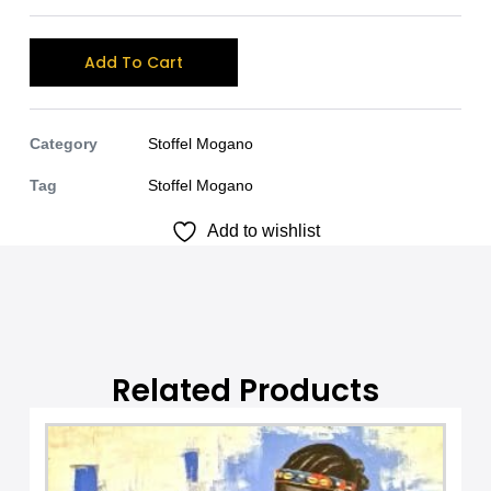
A
Add To Cart
l
t
e
Category
Stoffel Mogano
r
Tag
Stoffel Mogano
n
Add to wishlist
a
t
i
v
e
:
Related Products