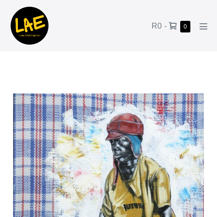
R0
-
0